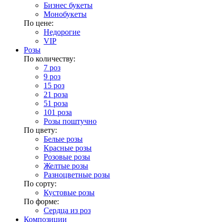
Бизнес букеты
Монобукеты
По цене:
Недорогие
VIP
Розы
По количеству:
7 роз
9 роз
15 роз
21 роза
51 роза
101 роза
Розы поштучно
По цвету:
Белые розы
Красные розы
Розовые розы
Желтые розы
Разноцветные розы
По сорту:
Кустовые розы
По форме:
Сердца из роз
Композиции