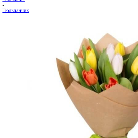
-
Тюльпанчик