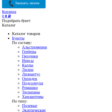
Заказать звонок
Корзина
0
0
Р
Подобрать букет
Каталог
Каталог товаров
Букеты
По составу:
Альстромерии
Герберы
Гвоздики
Ирисы
Каллы
Лилии
Лизиантус
Орхидеи
Подсолнухи
Ромашки
Тюльпаны
Хризантемы
По типу:
Полевые
Экзотические