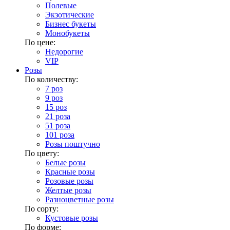
Полевые
Экзотические
Бизнес букеты
Монобукеты
По цене:
Недорогие
VIP
Розы
По количеству:
7 роз
9 роз
15 роз
21 роза
51 роза
101 роза
Розы поштучно
По цвету:
Белые розы
Красные розы
Розовые розы
Желтые розы
Разноцветные розы
По сорту:
Кустовые розы
По форме: