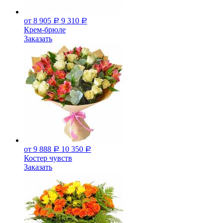
от 8 905
9 310
Р
Р
Крем-брюле
Заказать
от 9 888
10 350
Р
Р
Костер чувств
Заказать