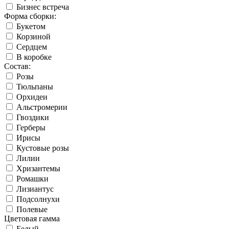
Бизнес встреча
Форма сборки:
Букетом
Корзиной
Сердцем
В коробке
Состав:
Розы
Тюльпаны
Орхидеи
Альстромерии
Гвоздики
Герберы
Ирисы
Кустовые розы
Лилии
Хризантемы
Ромашки
Лизиантус
Подсолнухи
Полевые
Цветовая гамма
Белый