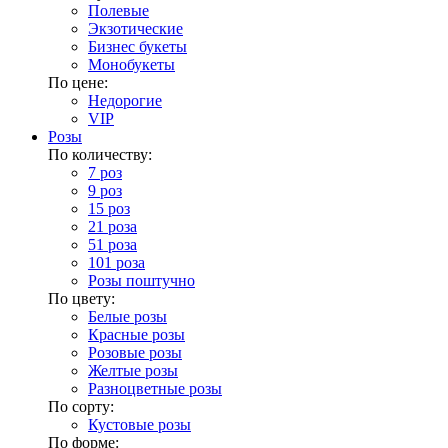
Полевые
Экзотические
Бизнес букеты
Монобукеты
По цене:
Недорогие
VIP
Розы
По количеству:
7 роз
9 роз
15 роз
21 роза
51 роза
101 роза
Розы поштучно
По цвету:
Белые розы
Красные розы
Розовые розы
Желтые розы
Разноцветные розы
По сорту:
Кустовые розы
По форме: