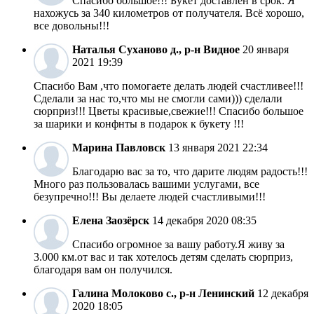
Спасибо большое!!! Букет доставлен в срок. Я
нахожусь за 340 километров от получателя. Всё хорошо,
все довольны!!!
Наталья
Суханово д., р-н Видное
20 января
2021 19:39
Спасибо Вам ,что помогаете делать людей счастливее!!!
Сделали за нас то,что мы не смогли сами))) сделали
сюрприз!!! Цветы красивые,свежие!!! Спасибо большое
за шарики и конфнты в подарок к букету !!!
Марина
Павловск
13 января 2021 22:34
Благодарю вас за то, что дарите людям радость!!!
Много раз пользовалась вашими услугами, все
безупречно!!! Вы делаете людей счастливыми!!!
Елена
Заозёрск
14 декабря 2020 08:35
Спасибо огромное за вашу работу.Я живу за
3.000 км.от вас и так хотелось детям сделать сюрприз,
благодаря вам он получился.
Галина
Молоково с., р-н Ленинский
12 декабря
2020 18:05