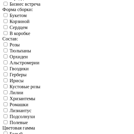
Бизнес встреча
Форма сборки:
Букетом
Корзиной
Сердцем
В коробке
Состав:
Розы
Тюльпаны
Орхидеи
Альстромерии
Гвоздики
Герберы
Ирисы
Кустовые розы
Лилии
Хризантемы
Ромашки
Лизиантус
Подсолнухи
Полевые
Цветовая гамма
Белый