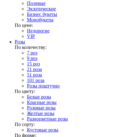
Полевые
Экзотические
Бизнес букеты
Монобукеты
По цене:
Недорогие
VIP
Розы
По количеству:
7 роз
9 роз
15 роз
21 роза
51 роза
101 роза
Розы поштучно
По цвету:
Белые розы
Красные розы
Розовые розы
Желтые розы
Разноцветные розы
По сорту:
Кустовые розы
По форме: