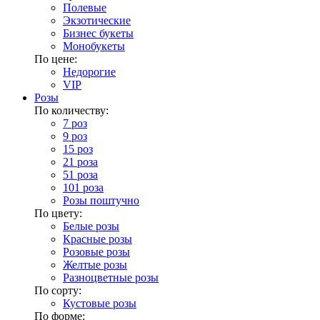
Полевые
Экзотические
Бизнес букеты
Монобукеты
По цене:
Недорогие
VIP
Розы
По количеству:
7 роз
9 роз
15 роз
21 роза
51 роза
101 роза
Розы поштучно
По цвету:
Белые розы
Красные розы
Розовые розы
Желтые розы
Разноцветные розы
По сорту:
Кустовые розы
По форме: