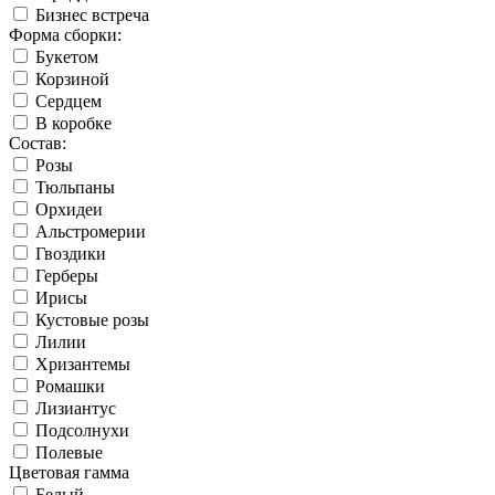
Бизнес встреча
Форма сборки:
Букетом
Корзиной
Сердцем
В коробке
Состав:
Розы
Тюльпаны
Орхидеи
Альстромерии
Гвоздики
Герберы
Ирисы
Кустовые розы
Лилии
Хризантемы
Ромашки
Лизиантус
Подсолнухи
Полевые
Цветовая гамма
Белый