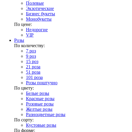
Полевые
Экзотические
Бизнес букеты
Монобукеты
По цене:
Недорогие
VIP
Розы
По количеству:
7 роз
9 роз
15 роз
21 роза
51 роза
101 роза
Розы поштучно
По цвету:
Белые розы
Красные розы
Розовые розы
Желтые розы
Разноцветные розы
По сорту:
Кустовые розы
По форме: