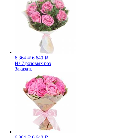
6 364
6 640
Р
Р
Из 7 розовых роз
Заказать
6 364
6 640
Р
Р