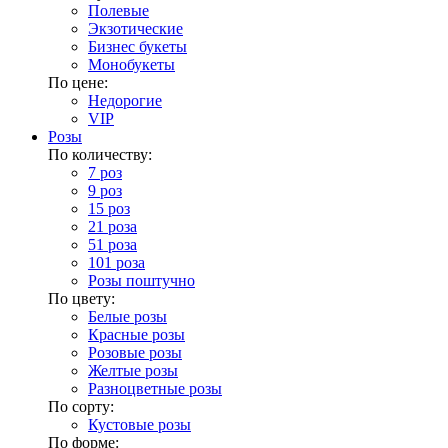
Полевые
Экзотические
Бизнес букеты
Монобукеты
По цене:
Недорогие
VIP
Розы
По количеству:
7 роз
9 роз
15 роз
21 роза
51 роза
101 роза
Розы поштучно
По цвету:
Белые розы
Красные розы
Розовые розы
Желтые розы
Разноцветные розы
По сорту:
Кустовые розы
По форме: