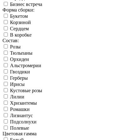
Бизнес встреча
Форма сборки:
Букетом
Корзиной
Сердцем
В коробке
Состав:
Розы
Тюльпаны
Орхидеи
Альстромерии
Гвоздики
Герберы
Ирисы
Кустовые розы
Лилии
Хризантемы
Ромашки
Лизиантус
Подсолнухи
Полевые
Цветовая гамма
Белый