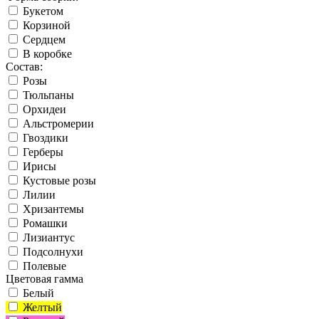
Букетом
Корзиной
Сердцем
В коробке
Состав:
Розы
Тюльпаны
Орхидеи
Альстромерии
Гвоздики
Герберы
Ирисы
Кустовые розы
Лилии
Хризантемы
Ромашки
Лизиантус
Подсолнухи
Полевые
Цветовая гамма
Белый
Желтый