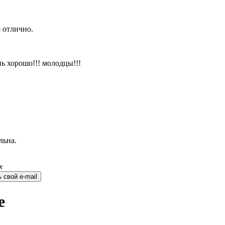
 отлично.
ь хорошо!!! молодцы!!!
льна.
х
 свой e-mail
е