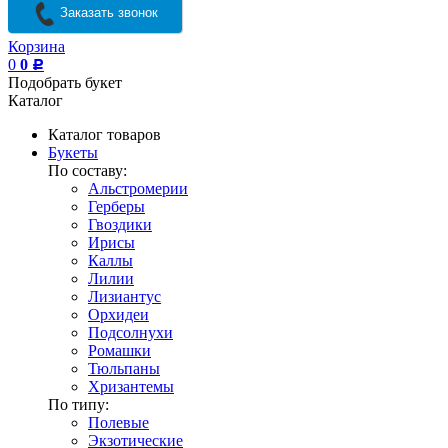
Заказать звонок
Корзина
0
0
Р
Подобрать букет
Каталог
Каталог товаров
Букеты
По составу:
Альстромерии
Герберы
Гвоздики
Ирисы
Каллы
Лилии
Лизиантус
Орхидеи
Подсолнухи
Ромашки
Тюльпаны
Хризантемы
По типу:
Полевые
Экзотические