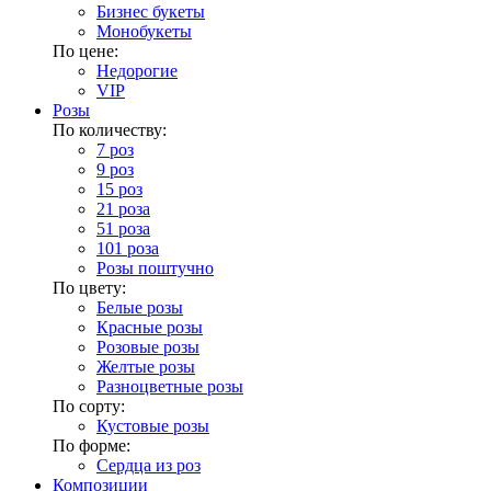
Бизнес букеты
Монобукеты
По цене:
Недорогие
VIP
Розы
По количеству:
7 роз
9 роз
15 роз
21 роза
51 роза
101 роза
Розы поштучно
По цвету:
Белые розы
Красные розы
Розовые розы
Желтые розы
Разноцветные розы
По сорту:
Кустовые розы
По форме:
Сердца из роз
Композиции