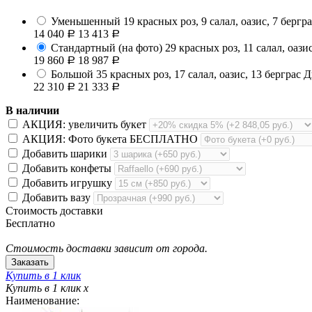
Уменьшенный
19 красных роз, 9 салал, оазис, 7 бергр
14 040
13 413
Р
Р
Стандартный (на фото)
29 красных роз, 11 салал, оазис
19 860
18 987
Р
Р
Большой
35 красных роз, 17 салал, оазис, 13 берграс
Д
22 310
21 333
Р
Р
В наличии
АКЦИЯ: увеличить букет
АКЦИЯ: Фото букета БЕСПЛАТНО
Добавить шарики
Добавить конфеты
Добавить игрушку
Добавить вазу
Стоимость доставки
Бесплатно
Стоимость доставки зависит от города.
Купить в 1 клик
Купить в 1 клик
x
Наименование: