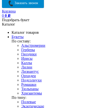
Заказать звонок
Корзина
0
0
Р
Подобрать букет
Каталог
Каталог товаров
Букеты
По составу:
Альстромерии
Герберы
Гвоздики
Ирисы
Каллы
Лилии
Лизиантус
Орхидеи
Подсолнухи
Ромашки
Тюльпаны
Хризантемы
По типу:
Полевые
Экзотические