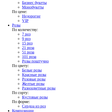
Бизнес букеты
Монобукеты
По цене:
Недорогие
VIP
Розы
По количеству:
7 роз
9 роз
15 роз
21 роза
51 роза
101 роза
Розы поштучно
По цвету:
Белые розы
Красные розы
Розовые розы
Желтые розы
Разноцветные розы
По сорту:
Кустовые розы
По форме:
Сердца из роз
Композиции