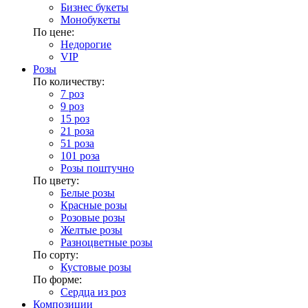
Бизнес букеты
Монобукеты
По цене:
Недорогие
VIP
Розы
По количеству:
7 роз
9 роз
15 роз
21 роза
51 роза
101 роза
Розы поштучно
По цвету:
Белые розы
Красные розы
Розовые розы
Желтые розы
Разноцветные розы
По сорту:
Кустовые розы
По форме:
Сердца из роз
Композиции