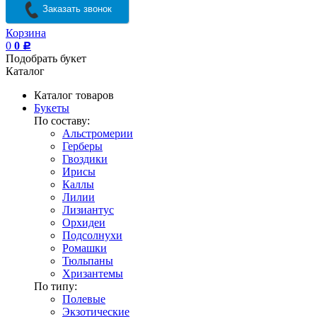
Заказать звонок
Корзина
0
0
Р
Подобрать букет
Каталог
Каталог товаров
Букеты
По составу:
Альстромерии
Герберы
Гвоздики
Ирисы
Каллы
Лилии
Лизиантус
Орхидеи
Подсолнухи
Ромашки
Тюльпаны
Хризантемы
По типу:
Полевые
Экзотические